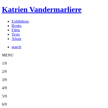
Katrien Vandermarliere
Exhibitions
Books
Films
Texts
About
search
MENU
1/9
2/9
3/9
4/9
5/9
6/9