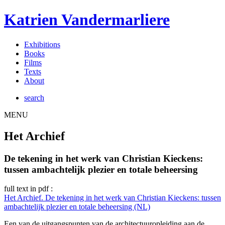
Katrien Vandermarliere
Exhibitions
Books
Films
Texts
About
search
MENU
Het Archief
De tekening in het werk van Christian Kieckens:
tussen ambachtelijk plezier en totale beheersing
full text in pdf :
Het Archief. De tekening in het werk van Christian Kieckens: tussen
ambachtelijk plezier en totale beheersing (NL)
Een van de uitgangspunten van de architectuuropleiding aan de